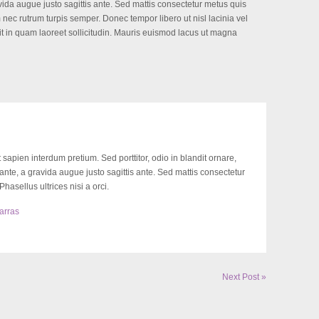
avida augue justo sagittis ante. Sed mattis consectetur metus quis
m nec rutrum turpis semper. Donec tempor libero ut nisl lacinia vel
it in quam laoreet sollicitudin. Mauris euismod lacus ut magna
sapien interdum pretium. Sed porttitor, odio in blandit ornare,
 ante, a gravida augue justo sagittis ante. Sed mattis consectetur
hasellus ultrices nisi a orci.
arras
Next Post »