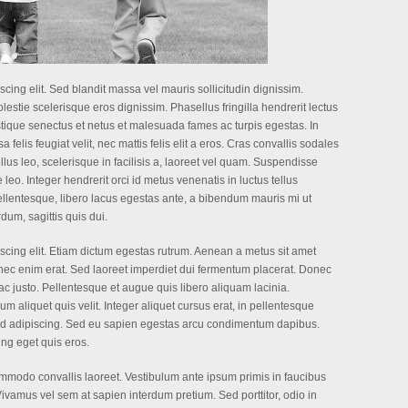
cing elit. Sed blandit massa vel mauris sollicitudin dignissim.
lestie scelerisque eros dignissim. Phasellus fringilla hendrerit lectus
stique senectus et netus et malesuada fames ac turpis egestas. In
felis feugiat velit, nec mattis felis elit a eros. Cras convallis sodales
llus leo, scelerisque in facilisis a, laoreet vel quam. Suspendisse
ae leo. Integer hendrerit orci id metus venenatis in luctus tellus
pellentesque, libero lacus egestas ante, a bibendum mauris mi ut
dum, sagittis quis dui.
scing elit. Etiam dictum egestas rutrum. Aenean a metus sit amet
 nec enim erat. Sed laoreet imperdiet dui fermentum placerat. Donec
ac justo. Pellentesque et augue quis libero aliquam lacinia.
um aliquet quis velit. Integer aliquet cursus erat, in pellentesque
eo id adipiscing. Sed eu sapien egestas arcu condimentum dapibus.
ng eget quis eros.
ommodo convallis laoreet. Vestibulum ante ipsum primis in faucibus
 Vivamus vel sem at sapien interdum pretium. Sed porttitor, odio in