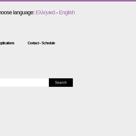
oose language:
Ελληνικά
-
English
plications
Contact – Schedule