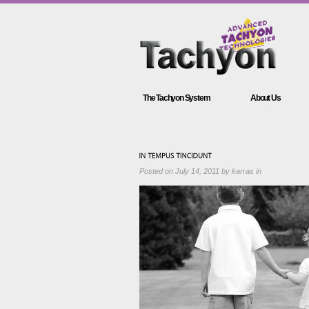
The Tachyon System
About Us
Posted on
July 14, 2011
by
karras
in