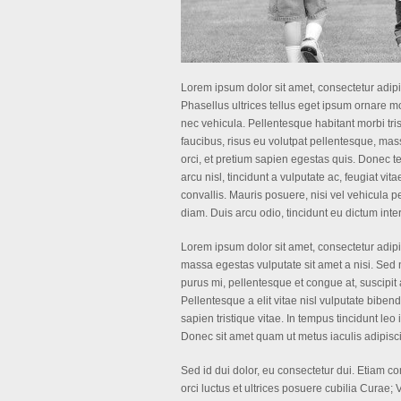
Lorem ipsum dolor sit amet, consectetur adipis
Phasellus ultrices tellus eget ipsum ornare mo
nec vehicula. Pellentesque habitant morbi tri
faucibus, risus eu volutpat pellentesque, massa 
orci, et pretium sapien egestas quis. Donec te
arcu nisl, tincidunt a vulputate ac, feugiat vit
convallis. Mauris posuere, nisi vel vehicula 
diam. Duis arcu odio, tincidunt eu dictum inter
Lorem ipsum dolor sit amet, consectetur adipi
massa egestas vulputate sit amet a nisi. Sed
purus mi, pellentesque et congue at, suscipit 
Pellentesque a elit vitae nisl vulputate bibend
sapien tristique vitae. In tempus tincidunt l
Donec sit amet quam ut metus iaculis adipisci
Sed id dui dolor, eu consectetur dui. Etiam c
orci luctus et ultrices posuere cubilia Curae;