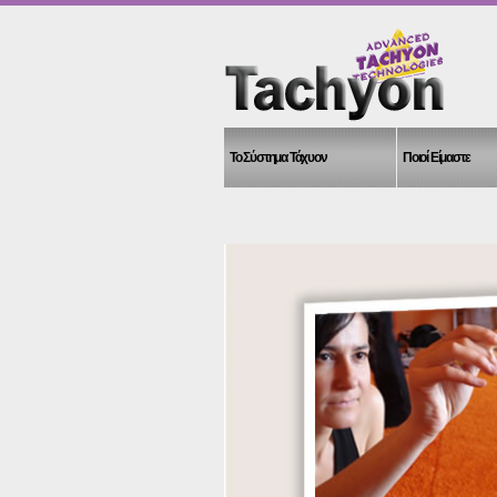
Το Σύστημα Τάχυον
Ποιοί Είμαστε