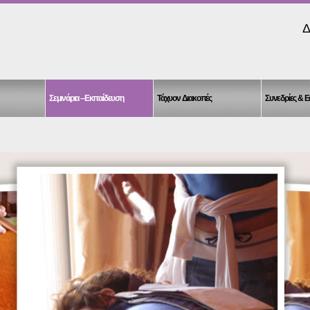
Δ
Σεμινάρια –Εκπαίδευση
Τάχυον Διακοπές
Συνεδρίες & 